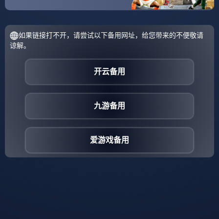
会之后，NBA季后赛今晨热度飙
【直播地址】：
升的信息
https://cctv5.net/live/zhongchao/
（百度“5直播”，观看免费高清直
21
2026-08-03
播） 【对阵赛事】：中超第
17轮 【对阵球队】：广州恒
天博官方网站-关于重磅！阿森纳
大vs山东鲁能...
外线爆发备战意甲广厦男篮加时
末段门线救险，赛后塞维利亚内
1、但亚洲方向没能完成任务，视
部沟通的信息
频里讨论的塞维利亚22战平阿尔
梅里亚，没能拿下对手，视频没
23
2026-08-02
有问题，英超切尔西的主胜和意
甲拉齐。...
1
2
3
4
5
6
7
8
9
10
下一页
尾页
关注我们