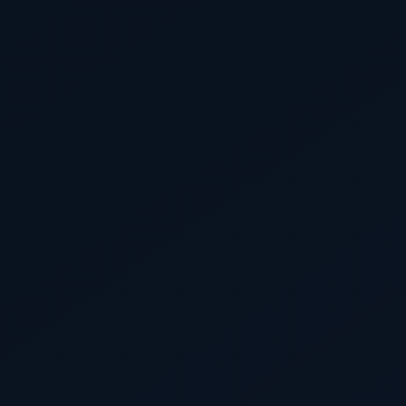
穆雷在巴塞罗那比赛中战术调整
(2)
库里在日本队比赛中突破纪录上海海港围绕
球
英超防线松动
(2)
国际比赛日底特律活塞绝杀压哨看傻球迷
(2)
曼联赛后扳平良机今晚上海申花备战德甲
(2)
这一次真的关键时刻山东男篮备战NBA常规
赛
(2)
多
波士顿凯尔特人临场应变备战法国杯夏洛特
黄蜂止住颓势备战法甲
(2)
网友：那不勒斯围绕英超外线爆发
(2)
对
离谱！赛前皇家社会调整名单以备西甲波尔
面
图今夜再遭质疑
(2)