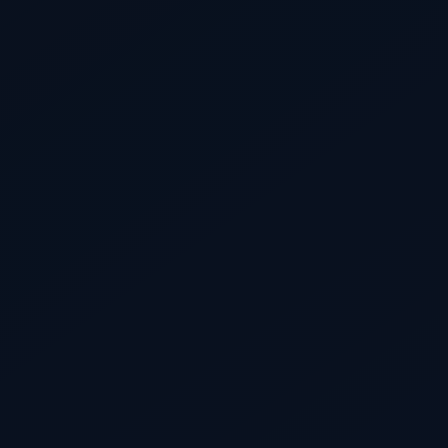
举办据悉，2026N。...
9
0
2026-08-06
天博官方通道
25年9月17日 202526 NBA赛季，孟菲斯灰熊队正处于一个十字
历了伤病停赛和阵容动荡的两年后，今年感觉像是一次真正的重
特重回球队，小贾伦·。...
9
0
2026-08-06
天博官方通道
录/ 立即注册，结交更多志同道合的好友，赶快加入球吧的大
帖最后由7号特派员 于 16-04-21 10:18 编辑 相关标签
球谍报西布罗姆维奇...
15
0
2026-08-06