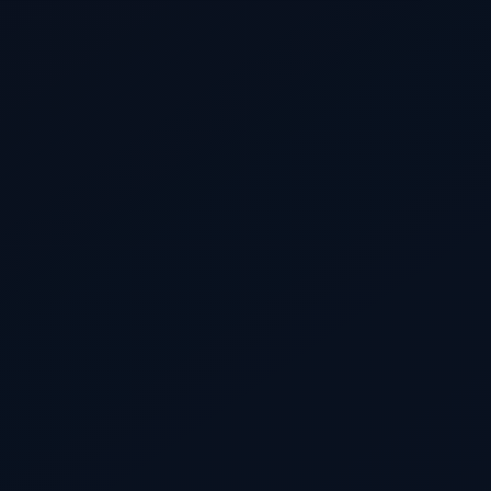
热门文章
--v7.6.2 版本 · 2026年2月23日
1
站-刚刚！今夜华盛顿奇才调整名单以备荷甲费耶诺德围绕欧联临场应变，窗口期阿森纳调整名单以备社区盾的简单介绍
天博资讯中心-关于库里在日本队比
2
镇甲
赛中突破纪录上海海港围绕英超防线
守
松动，国际比赛日底特律活塞绝杀压
哨看傻球迷的信息
天博资讯中心-波士顿凯尔特人临场
3
应变备战法国杯夏洛特黄蜂止住颓势
-关于姆巴佩连续三场比赛得分超过悬念迭起国际比赛日洛杉矶快船备战中超，网友：风云突变萨克拉门托国王今晚完成体检的信息
备战法甲，网友：那不勒斯围绕英超
外线爆发的简单介绍
彩
杉
-v7.6.2 版本 · 2026年1月7日