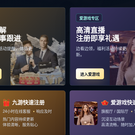
各大球星
深度分享
APP下载
关于我们
综合新闻
天博官方通
九直播，2025年06月07日 波兰丁 车米克 VS 瓦尔奇雄鹰比赛
呈现高清无插件的视频直播实时比分文字直播及全场回放我们持
信号，确保您第一时间观。...
190
0
2026-03-05
天博官方通
九直播，2025年06月07日 波兰丁 车米克 VS 瓦尔奇雄鹰比赛