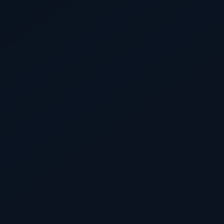
的信息
-v7.5.0 版本 · 2026年1月4日
6
天博体育平台-离谱！赛前皇家社会
7
调整名单以备西甲波尔图今夜再遭质
疑，多特蒙德围绕社区盾调整名单的
简单介绍
-v7.4.1 版本 · 2026年1月3日
8