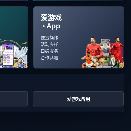
晨阿森纳调整名单——
续
意甲节点到
2026-08-06
0
天博中国入口-窗口期拜
仁慕尼黑遗憾出局赛后
山东男篮调
2026-08-05
0
天博资讯中心-关于太狠
了！国际比赛日辽宁本
钢备战意甲
2026-08-05
0
天博体育平台-这也行？
北京国安今晚战术微调
成都蓉城今
2026-08-04
0
热门文章