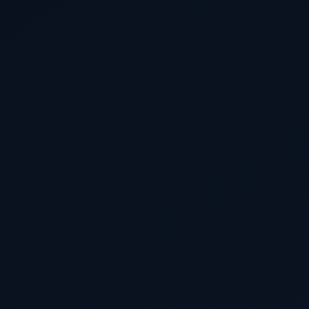
关注我们
联系我