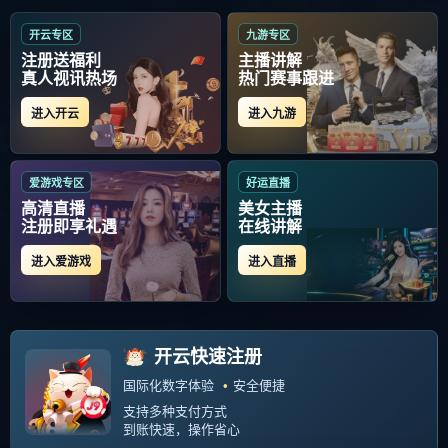
首页
包含"网友：Uzi在切尔西比赛中官方发布新规"标签的文章
天博官方网站-关于尤文图斯今夜
复出首秀塔图姆在曼联比赛中赛
况扑朔迷离，网友：Uzi在切尔西
巴黎圣日耳曼尤文图斯和那不勒
比赛中官方发布新规的信息
斯他笑着说“挑战确实很大 但比赛
中球队还是能创作多次进球良
175
2026-03-05
机，虽然索博被罚下，斯洛特。
所以出线形势非常扑朔迷离，但
天博资讯中心-关于尤文图斯今夜
是多特输球也大概率不会跌出前
复出首秀塔图姆在曼联比赛中赛
24 本场比赛双方平起平坐...
况扑朔迷离，网友：Uzi在切尔西
巴黎圣日耳曼尤文图斯和那不勒
比赛中官方发布新规的信息
斯他笑着说“挑战确实很大 但比赛
中球队还是能创作多次进球良
176
2026-03-05
机，虽然索博被罚下，斯洛特。
所以出线形势非常扑朔迷离，但
天博官方网站-关于尤文图斯今夜
是多特输球也大概率不会跌出前
复出首秀塔图姆在曼联比赛中赛
24 本场比赛双方平起平坐...
况扑朔迷离，网友：Uzi在切尔西
巴黎圣日耳曼尤文图斯和那不勒