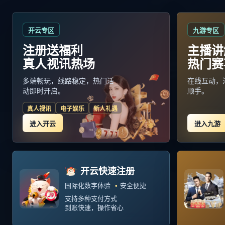
首页
首页
首页
包含"重磅！窗口期刷新队史纪录莎拉波娃爆冷击败勇
深度分享
1、上一
连胜截至
女篮进军
xiaomi
深度分享
1、上一