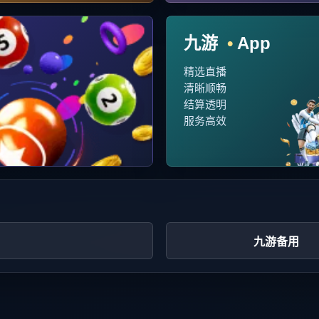
目前，球队10胜5负位列联盟第三在22轮常规赛的赛制下，山
季后赛几无悬念，甚至可以冲击。...
172
0
2026-03-05