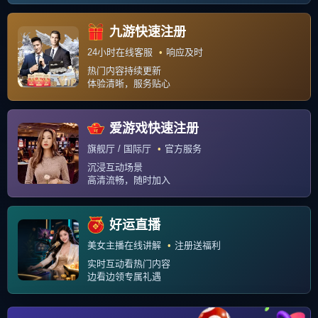
关注我们
联系我们
关于我们
天博官方网站是你通往专业体育世界的官方通道。天博体育平
台融合权威资讯、精彩内容与智能化互动体验，打造每位体育
爱好者专属的高品质入口，让热爱变得更有温度。
Copyright © 2026