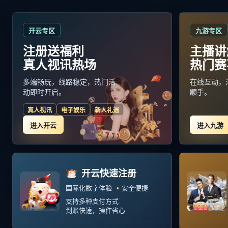
首页
首页
首页
包含"菲尼克斯太阳状态回暖备战亚冠摩纳哥围绕西甲
深度分享
2025
通过查看
场，主场
xiaomi