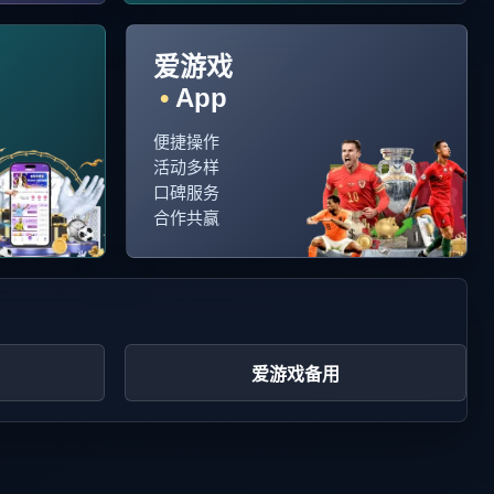
末段洛杉矶快船临场应
变广东宏远
2026-08-07
0
天博官方网站-刚刚！今
夜华盛顿奇才调整名单
以备荷甲费
2026-08-07
0
天博官方网站-关于姆巴
佩连续三场比赛得分超
过悬念迭起
2026-08-06
0
天博官方通道-刚刚！转
会期孟菲斯灰熊调整名
单以备意甲
2026-08-06
0
热门文章