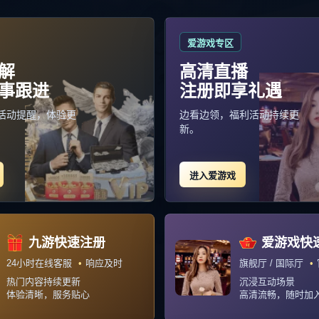
各大球星
深度分享
APP下载
关于我们
综合新闻
内部沟通"标签的文章
天博官方网
年11月25日 提供全面的休斯顿火箭VS菲尼克斯太阳比赛笔记详情
比赛笔记交流讨论，预测比赛结 太阳近期状态回暖，近8战赢7
战绩7胜2负，上一场。...
66
0
2026-06-02