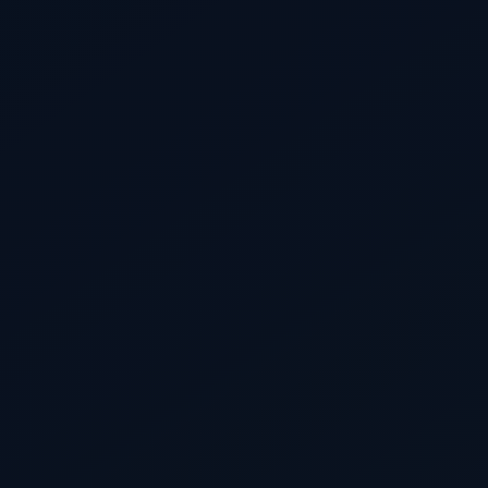
版权声明：
本站文章如无特别标注，均为本站原创文
转载请注明出处：
xiaomi，如有疑问，请联系
本文地址：
https://zhn-tianbotiyu.com/2026/0
分享：
上一篇: