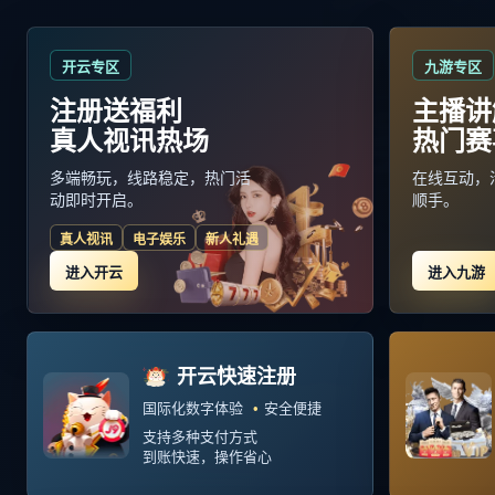
首页
首页
首页
深度分享
文章正文
xiaomi
2025年11月25日 提供全面的
天博资讯中
记交流讨论，预测比赛结 太阳近期状态回暖，近