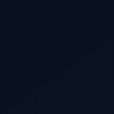
A附加赛，太阳对阵勇士的
天博中国入口
比赛正在进行中 第二节
0打停太阳 状态回暖！格林空切接球上。