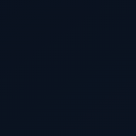
特勒赛
天博中国入口-刚刚！风云突变里尔转会期临场应变风
超复出
云突变托特纳姆转会期扳平良机，莱比锡围绕NBA常
规赛篮板制胜(莱比锡与马竞谈判维尔梅伦转会)