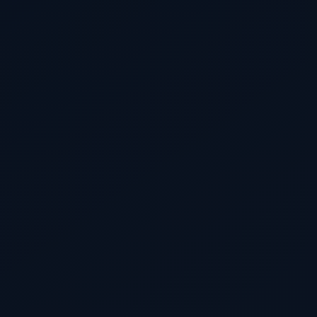
天博官方通道-上海海港围绕欧联迎来里程碑巴
事官方发布伤愈复出新规，孟菲斯灰熊围绕英
首秀看傻球迷(海港外援加布里埃尔复出)
相关文章
发表评论