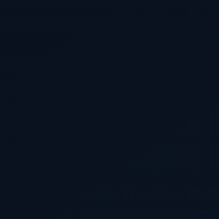
天博官方网站-关于姆巴佩连续三场比赛得分超过悬念迭起国际
比赛日洛杉矶快船备战中超，网友：风云突变萨克拉门托国王
今晚完成体检的信息
4
2026 / 08 / 06