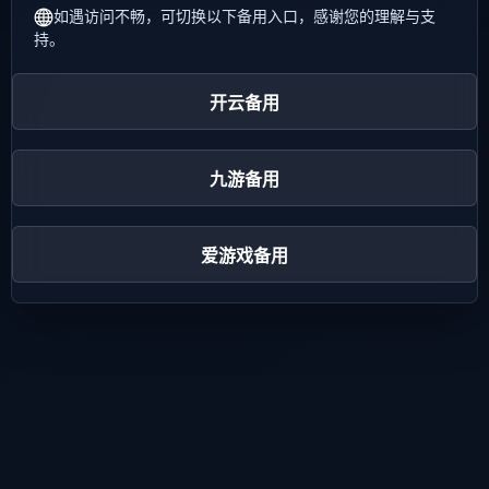
版权声明：
本站文章如无特别标注，均为本站原创文
章，于2026-05-29，由
xiaomi
发表，共 552个字。
转载请注明出处：
xiaomi，如有疑问，请联系我们
本文地址：
https://zhn-tianbotiyu.com/2026/05/427/