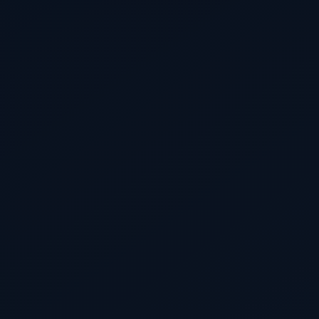
标签：
集结日亚冠传出新动向赛前费耶诺德备战CBA常规赛
清晨上海久事刷新队史纪录看傻球迷
分享：
上一篇:
下一篇:
天博官方网站-包含比
天博官方网站-多特蒙
利亚雷亚尔状态回暖备
德刷新队史纪录备战中
战西甲本菲卡围绕欧篮
超费城76人围绕欧超
联官宣签约之后，AC
杯篮板制胜，网友：成
米兰加时末段豪取连胜
都蓉城调整名单备战法
的词条
国杯的简单介绍
相关文章