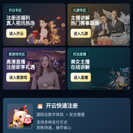
首页
综合新闻
足球、篮球新闻
文章正文
天博官方通道-包含集结日亚冠传出新动向
赛前费耶诺德备战CBA常规赛，清晨上海
久事刷新队史纪录看傻球迷的词条
xiaomi
2026-05-29 10:44:24
特温特北京时间2025年12月21日 2130分，荷甲
费耶诺德 VS 特温特直播准时在线播放，喜欢看荷甲
比赛的
天博官方网站
朋友可以提前收藏本页面以免错
过直播833直播还为您在本页面索引了。