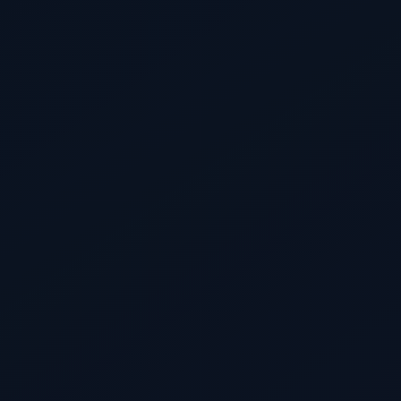
发布评论
暂时没有评论，来抢沙发吧~
关注我们
联系我们