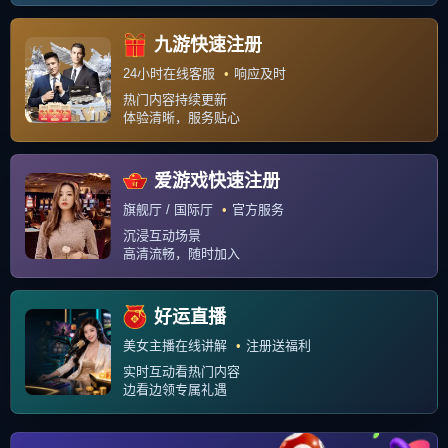
2023年10月14日 2斯洛伐克提前出线，C罗双
响，洛博特卡世界波#葡萄牙 #比赛现场 #足球的魅力
#唯有足球不可辜负 小财福于14发布在抖音，已经收
获了
天博官方网站
1890个喜欢，来。
北京时间2026年02月20日 0800分，NBA黄蜂
VS 火箭直播准时在线播放，喜欢看NBA比赛的朋友
可以提前收藏本页面以免错过直播jrs直播还为您在本
页面索引了
天博资讯中心
相关NBA直播夏。