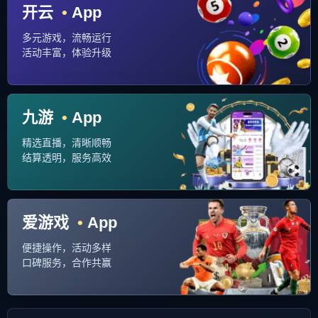
版权声明：
本站文章如无特别标注，均为本站原创文
章，于2026-05-22，由
xiaomi
发表，共 283个字。
转载请注明出处：
xiaomi，如有疑问，请联系我们
本文地址：
https://zhn-tianbotiyu.com/2026/05/411/
标签：
葡萄牙体育冲刺阶段外线爆发风云突变夏洛特黄蜂清晨复出首秀之后
武汉三镇防线松动备战NBA季后赛
分享：
上一篇:
下一篇:
天博资讯中心-包含波
天博官方通道-包含刚